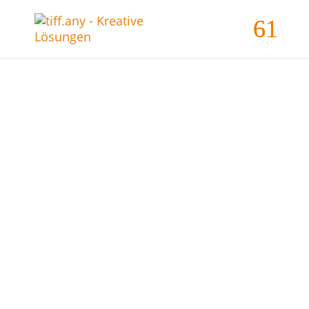
Marketingmaterial
Visitenkarten, Broschüren,
Flyer und Werbeartikel
DOMINO WORLD ™